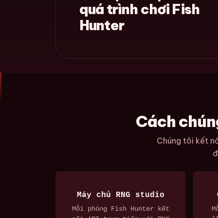
quá trình chơi Fish
Hunter
Cách chúng
Chúng tôi kết n
đ
Máy chủ RNG studio
Mỗi phòng Fish Hunter kết
M