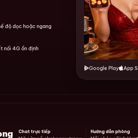
ế độ dọc hoặc ngang
t nối 4G ổn định
Google Play
App S
rong
Chat trực tiếp
Hướng dẫn phòng