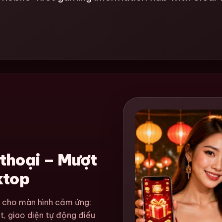
 thoại – Mượt
ktop
r cho màn hình cảm ứng:
, giao diện tự động điều