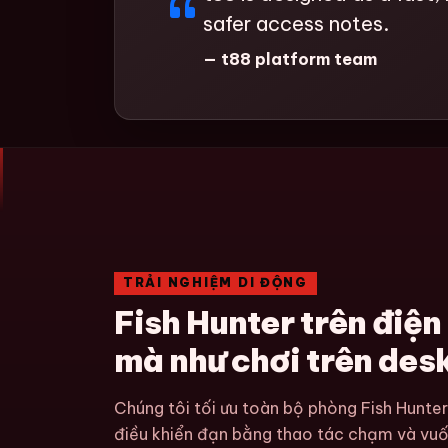
safer access notes.
— t88 platform team
TRẢI NGHIỆM DI ĐỘNG
Fish Hunter trên điện
mà như chơi trên des
Chúng tôi tối ưu toàn bộ phòng Fish Hunte
điều khiển đạn bằng thao tác chạm và vuốt