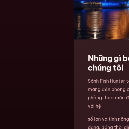
Những gì b
chúng tôi
Sảnh Fish Hunter t
mang đến phong cá
phòng theo mức đặ
với hệ
số lớn và tính năn
dạng, đồng thời gi