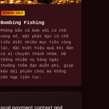
STUDIO JILI
Bombing Fishing
Phòng bắn cá bom với cơ chế
vùng nổ, một phát đạn có thể
tiêu diệt nhiều mục tiêu cùng
lúc, đặc biệt hiệu quả khi đàn
cá di chuyển thành nhóm. Hệ
thống nhiệm vụ hàng ngày
thưởng thêm đạn miễn phí, giúp
kéo dài phiên chơi mà không
cần nạp liên tục.
r local payment context and