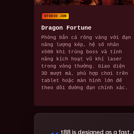
STUDIO JDB
Dragon Fortune
Phòng bắn cá rồng vàng với đạn
năng lượng kép, hệ số nhân
x500 khi trúng boss và tính
năng kích hoạt vũ khí laser
trong vòng thưởng. Giao diện
3D mượt mà, phù hợp chơi trên
tablet hoặc màn hình lớn để
theo dõi đường đạn chính xác.
t88 is designed as a fast