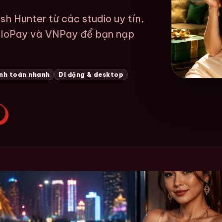
h Hunter từ các studio uy tín,
aloPay và VNPay để bạn nạp
nh toán nhanh
Di động & desktop