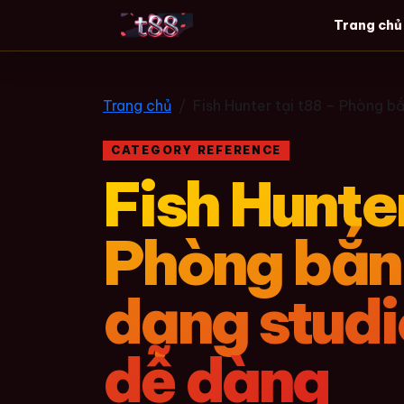
Trang chủ
t88
Trang chủ
Fish Hunter tại t88 – Phòng b
CATEGORY REFERENCE
Fish Hunter
Phòng bắn
dạng studi
dễ dàng