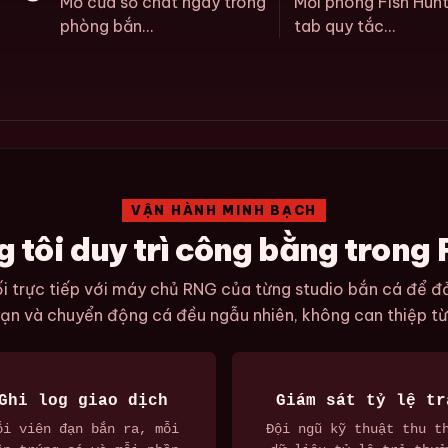
Mở cửa sổ chat ngay trong
Mỗi phòng Fish Hun
phòng bắn...
tab quy tắc...
VẬN HÀNH MINH BẠCH
 tôi duy trì công bằng trong 
ối trực tiếp với máy chủ RNG của từng studio bắn cá để 
ạn và chuyển động cá đều ngẫu nhiên, không can thiệp từ.
Ghi log giao dịch
Giám sát tỷ lệ tr
ỗi viên đạn bắn ra, mỗi
Đội ngũ kỹ thuật thu t