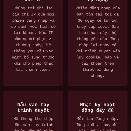
chỉ IP
tự động
Chúng tôi ghi lại
Phiên đăng nhập của
địa chỉ IP của mỗi
bạn tồn tại tối đa
phiên đăng nhập và
30 ngày kể từ lần
so sánh với lịch sử
truy cập cuối. Sau
tài khoản. Nếu IP
thời hạn này, hệ
nằm ngoài phạm vi
thống yêu cầu đăng
thường thấy, hệ
nhập lại ngay cả
thống yêu cầu xác
khi trình duyệt vẫn
minh bổ sung trước
lưu cookie, bảo vệ
khi cho phép thao
tài khoản trên
tác thanh toán.
thiết bị dùng
chung.
Dấu vân tay
Nhật ký hoạt
trình duyệt
động đầy đủ
Hệ thống thu thập
Mỗi lần đăng nhập,
dấu vân tay trình
đăng xuất, thay đổi