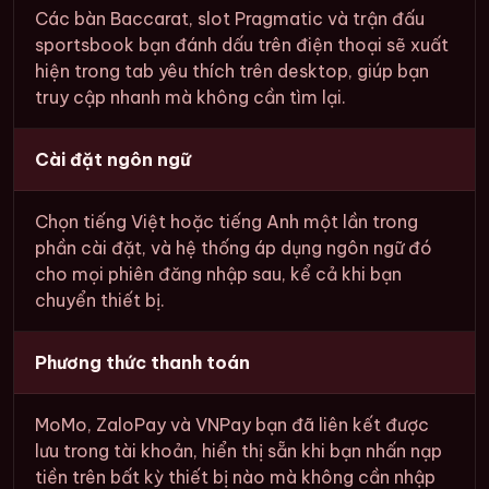
Các bàn Baccarat, slot Pragmatic và trận đấu
sportsbook bạn đánh dấu trên điện thoại sẽ xuất
hiện trong tab yêu thích trên desktop, giúp bạn
truy cập nhanh mà không cần tìm lại.
Cài đặt ngôn ngữ
Chọn tiếng Việt hoặc tiếng Anh một lần trong
phần cài đặt, và hệ thống áp dụng ngôn ngữ đó
cho mọi phiên đăng nhập sau, kể cả khi bạn
chuyển thiết bị.
Phương thức thanh toán
MoMo, ZaloPay và VNPay bạn đã liên kết được
lưu trong tài khoản, hiển thị sẵn khi bạn nhấn nạp
tiền trên bất kỳ thiết bị nào mà không cần nhập