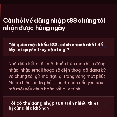
Câu hỏi về đăng nhập t88 chúng tôi
nhận được hàng ngày
Tôi quên mật khẩu t88, cách nhanh nhất để
lấy lại quyền truy cập là gì?
Nhấn liên kết quên mật khẩu trên màn hình đăng
nhập, nhập email hoặc số điện thoại đã đăng ký
và chúng tôi gửi mã đặt lại trong vòng một phút.
Mã có hiệu lực 15 phút, sau đó bạn cần yêu cầu
mã mới nếu chưa hoàn tất quy trình.
Tôi có thể đăng nhập t88 trên nhiều thiết
bị cùng lúc không?