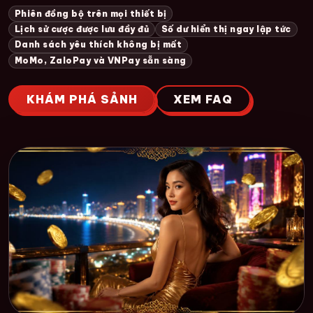
Phiên đồng bộ trên mọi thiết bị
Lịch sử cược được lưu đầy đủ
Số dư hiển thị ngay lập tức
Danh sách yêu thích không bị mất
MoMo, ZaloPay và VNPay sẵn sàng
KHÁM PHÁ SẢNH
XEM FAQ