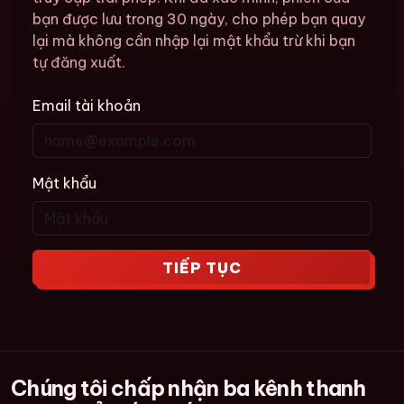
bạn được lưu trong 30 ngày, cho phép bạn quay
lại mà không cần nhập lại mật khẩu trừ khi bạn
tự đăng xuất.
Email tài khoản
Mật khẩu
TIẾP TỤC
Chúng tôi chấp nhận ba kênh thanh