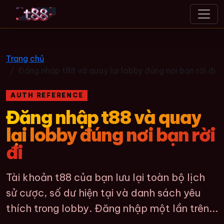
t88
Trang chủ
Đăng nhập t88 và quay lại lobby đúng nơi bạn rời đi
AUTH REFERENCE
Đăng nhập t88 và quay
lại lobby đúng nơi bạn rời
đi
Tài khoản t88 của bạn lưu lại toàn bộ lịch
sử cược, số dư hiện tại và danh sách yêu
thích trong lobby. Đăng nhập một lần trên...