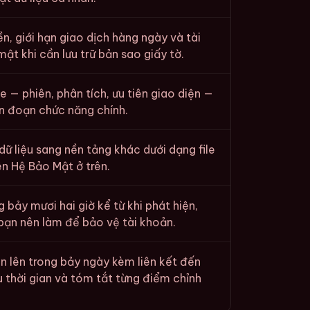
ền, giới hạn giao dịch hàng ngày và tài
mật khi cần lưu trữ bản sao giấy tờ.
 — phiên, phân tích, ưu tiên giao diện —
án đoạn chức năng chính.
dữ liệu sang nền tảng khác dưới dạng file
ên Hệ Bảo Mật ở trên.
g bảy mươi hai giờ kể từ khi phát hiện,
bạn nên làm để bảo vệ tài khoản.
n lên trong bảy ngày kèm liên kết đến
u thời gian và tóm tắt từng điểm chỉnh