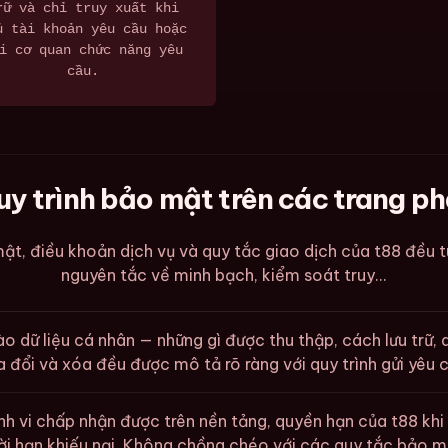
rữ và chỉ truy xuất khi
ủ tài khoản yêu cầu hoặc
i cơ quan chức năng yêu
cầu.
uy trình bảo mật trên các trang ph
ật, điều khoản dịch vụ và quy tắc giao dịch của t88 đều 
nguyên tắc về minh bạch, kiểm soát truy...
o dữ liệu cá nhân — những gì được thu thập, cách lưu trữ, 
a đổi và xóa đều được mô tả rõ ràng với quy trình gửi yêu 
h vi chấp nhận được trên nền tảng, quyền hạn của t88 khi p
ời hạn khiếu nại. Không chồng chéo với các quy tắc bảo mậ