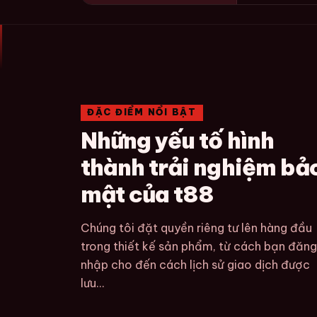
ĐẶC ĐIỂM NỔI BẬT
Những yếu tố hình
thành trải nghiệm bả
mật của t88
Chúng tôi đặt quyền riêng tư lên hàng đầu
trong thiết kế sản phẩm, từ cách bạn đăng
nhập cho đến cách lịch sử giao dịch được
lưu...