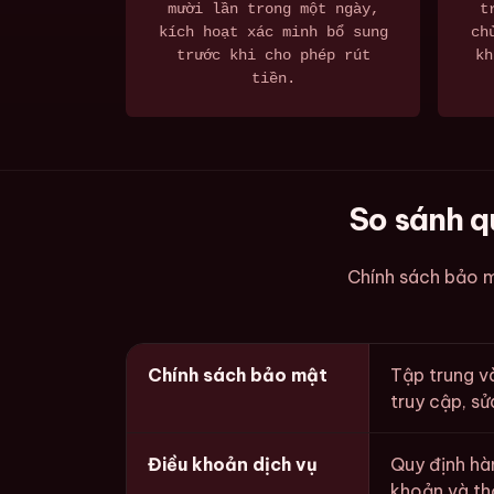
mười lần trong một ngày,
t
kích hoạt xác minh bổ sung
ch
trước khi cho phép rút
kh
tiền.
So sánh q
Chính sách bảo m
Chính sách bảo mật
Tập trung và
truy cập, sử
Điều khoản dịch vụ
Quy định hàn
khoản và th