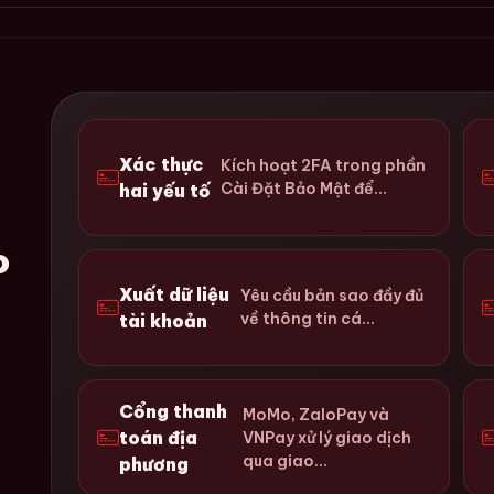
Xác thực
Kích hoạt 2FA trong phần
Cài Đặt Bảo Mật để...
hai yếu tố
o
Xuất dữ liệu
Yêu cầu bản sao đầy đủ
về thông tin cá...
tài khoản
Cổng thanh
MoMo, ZaloPay và
toán địa
VNPay xử lý giao dịch
qua giao...
phương