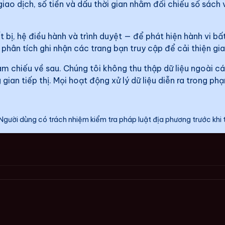
iao dịch, số tiền và dấu thời gian nhằm đối chiếu sổ sách 
hiết bị, hệ điều hành và trình duyệt — để phát hiện hành vi 
phân tích ghi nhận các trang bạn truy cập để cải thiện giao
am chiếu về sau. Chúng tôi không thu thập dữ liệu ngoài c
ian tiếp thị. Mọi hoạt động xử lý dữ liệu diễn ra trong phạ
Người dùng có trách nhiệm kiểm tra pháp luật địa phương trước khi 