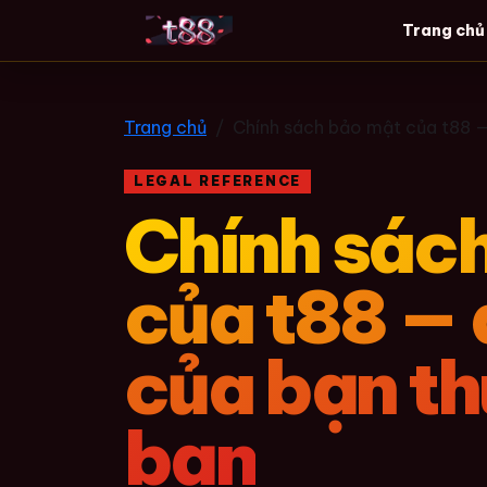
Trang chủ
t88
Trang chủ
Chính sách bảo mật của t88 —
LEGAL REFERENCE
Chính sác
của t88 — 
của bạn th
bạn