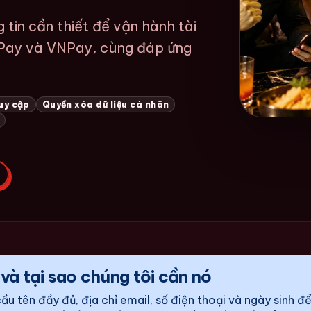
 tin cần thiết để vận hành tài
oPay và VNPay, cùng đáp ứng
ruy cập
Quyền xóa dữ liệu cá nhân
và tại sao chúng tôi cần nó
ầu tên đầy đủ, địa chỉ email, số điện thoại và ngày sinh đ