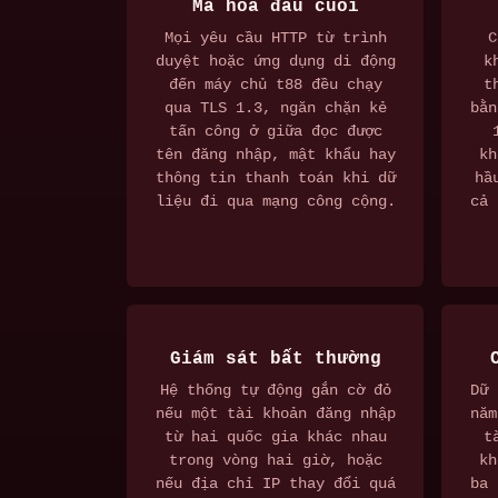
Mã hóa đầu cuối
Mọi yêu cầu HTTP từ trình
C
duyệt hoặc ứng dụng di động
k
đến máy chủ t88 đều chạy
t
qua TLS 1.3, ngăn chặn kẻ
bằn
tấn công ở giữa đọc được
tên đăng nhập, mật khẩu hay
kh
thông tin thanh toán khi dữ
hầ
liệu đi qua mạng công cộng.
cả 
Giám sát bất thường
Hệ thống tự động gắn cờ đỏ
Dữ 
nếu một tài khoản đăng nhập
năm
từ hai quốc gia khác nhau
t
trong vòng hai giờ, hoặc
kh
nếu địa chỉ IP thay đổi quá
ba 