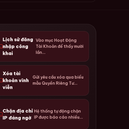
Lịch sử đăng
Vào mục Hoạt Động
nhập công
Tài Khoản để thấy mười
lần...
khai
Xóa tài
Gửi yêu cầu xóa qua biểu
khoản vĩnh
mẫu Quyền Riêng Tư...
viễn
Chặn địa chỉ
Hệ thống tự động chặn
IP được báo cáo nhiều...
IP đáng ngờ