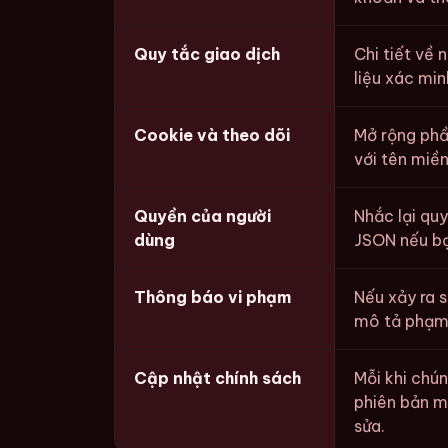
Quy tắc giao dịch
Chi tiết về 
liệu xác min
Cookie và theo dõi
Mở rộng phần
với tên miền
Quyền của người
Nhắc lại quy
dùng
JSON nếu bạ
Thông báo vi phạm
Nếu xảy ra s
mô tả phạm 
Cập nhật chính sách
Mỗi khi chú
phiên bản mớ
sửa.