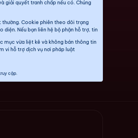
và giải quyết tranh chấp nếu có. Chúng
bất thường. Cookie phiên theo dõi trạng
 diện. Nếu bạn liên hệ bộ phận hỗ trợ, tin
ác mục vừa liệt kê và không bán thông tin
m vi hỗ trợ dịch vụ nơi pháp luật
truy cập.