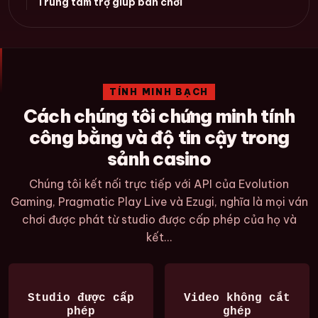
Trung tâm trợ giúp bàn chơi
TÍNH MINH BẠCH
Cách chúng tôi chứng minh tính
công bằng và độ tin cậy trong
sảnh casino
Chúng tôi kết nối trực tiếp với API của Evolution
Gaming, Pragmatic Play Live và Ezugi, nghĩa là mọi ván
chơi được phát từ studio được cấp phép của họ và
kết...
Studio được cấp
Video không cắt
phép
ghép