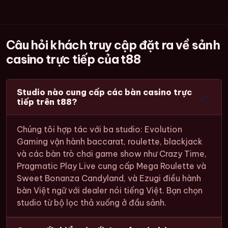
Câu hỏi khách truy cập đặt ra về sảnh
casino trực tiếp của t88
Studio nào cung cấp các bàn casino trực
tiếp trên t88?
Chúng tôi hợp tác với ba studio: Evolution
Gaming vận hành baccarat, roulette, blackjack
và các bàn trò chơi game show như Crazy Time,
Pragmatic Play Live cung cấp Mega Roulette và
Sweet Bonanza Candyland, và Ezugi điều hành
bàn Việt ngữ với dealer nói tiếng Việt. Bạn chọn
studio từ bộ lọc thả xuống ở đầu sảnh.