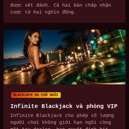
được sét đánh. Cả hai bàn chấp nhận
cược từ hai nghìn đồng.
BLACKJACK ĐA CHỖ NGỒI
Infinite Blackjack và phòng VIP
Infinite Blackjack cho phép số lượng
người chơi không giới hạn ngồi cùng