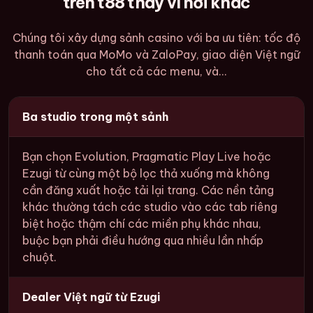
trên t88 thay vì nơi khác
Chúng tôi xây dựng sảnh casino với ba ưu tiên: tốc độ
thanh toán qua MoMo và ZaloPay, giao diện Việt ngữ
cho tất cả các menu, và...
Ba studio trong một sảnh
Bạn chọn Evolution, Pragmatic Play Live hoặc
Ezugi từ cùng một bộ lọc thả xuống mà không
cần đăng xuất hoặc tải lại trang. Các nền tảng
khác thường tách các studio vào các tab riêng
biệt hoặc thậm chí các miền phụ khác nhau,
buộc bạn phải điều hướng qua nhiều lần nhấp
chuột.
Dealer Việt ngữ từ Ezugi