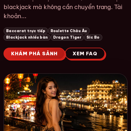
blackjack mà không cần chuyển trang. Tài
khoản...
Baccarat trực tiếp
Roulette Châu Âu
Blackjack nhiều bàn
Dragon Tiger
Sic Bo
KHÁM PHÁ SẢNH
XEM FAQ