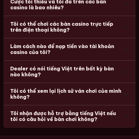
Cược tối thiểu và tối đa trên các bàn
casino là bao nhiêu?
Tôi có thể chơi các bàn casino trực tiếp
trên điện thoại không?
Làm cách nào để nạp tiền vào tài khoản
casino của tôi?
Dealer có nói tiếng Việt trên bất kỳ bàn
nào không?
Tôi có thể xem lại lịch sử ván chơi của mình
không?
Tôi nhận được hỗ trợ bằng tiếng Việt nếu
tôi có câu hỏi về bàn chơi không?