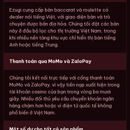
Ezugi cung cấp bàn baccarat và roulette có
dealer nói tiếng Việt, với giao diện bàn và trò
chuyện được bản địa hóa. Chúng tôi đặt các bàn
này ở đầu bộ lọc cho thị trường Việt Nam, trong
khi nhiều nền tảng khu vực chỉ hiển thị bàn tiếng
Anh hoặc tiếng Trung.
Thanh toán qua MoMo và ZaloPay
Chúng tôi kết nối trực tiếp với cổng thanh toán
MoMo và ZaloPay, vì vậy tiền nạp xuất hiện trong
tài khoản casino của bạn trong vòng ba mươi
giây. Nhiều đối thủ yêu cầu chuyển khoản ngân
hàng chậm hơn hoặc ví điện tử quốc tế không
phổ biến ở Việt Nam.
Một số dư cho tất cả sản phẩm