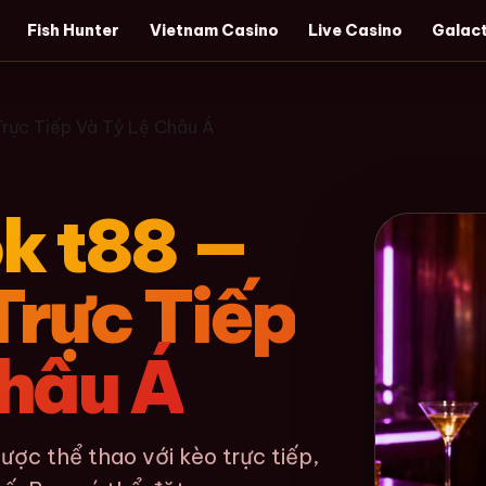
Fish Hunter
Vietnam Casino
Live Casino
Galac
rực Tiếp Và Tỷ Lệ Châu Á
k t88 —
Trực Tiếp
Châu Á
ược thể thao với kèo trực tiếp,