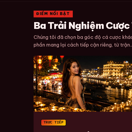
ĐIỂM NỔI BẬT
Ba Trải Nghiệm Cược
Chúng tôi đã chọn ba góc độ cá cược khá
phần mang lại cách tiếp cận riêng, từ trận..
TRỰC TIẾP