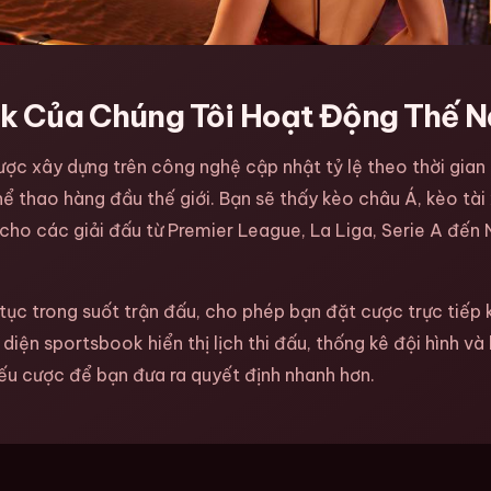
k Của Chúng Tôi Hoạt Động Thế 
ợc xây dựng trên công nghệ cập nhật tỷ lệ theo thời gian 
hể thao hàng đầu thế giới. Bạn sẽ thấy kèo châu Á, kèo tài
cho các giải đấu từ Premier League, La Liga, Serie A đến
n tục trong suốt trận đấu, cho phép bạn đặt cược trực tiếp
diện sportsbook hiển thị lịch thi đấu, thống kê đội hình và 
ếu cược để bạn đưa ra quyết định nhanh hơn.