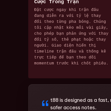
Cược Trong Trận
Đặt cược ngay khi trận đấu
đang diễn ra với tỷ lệ thay
đổi theo từng pha bóng. Chúng
tôi cập nhật kèo mỗi vài giây,
cho phép bạn phản ứng với thay
đổi tỷ số, thẻ phạt hoặc thay
người. Giao diện hiển thị
timeline trận đấu và thống kê
trực tiếp để bạn theo dõi
momentum trước khi chốt phiếu.
t88 is designed as a fast
safer access notes.