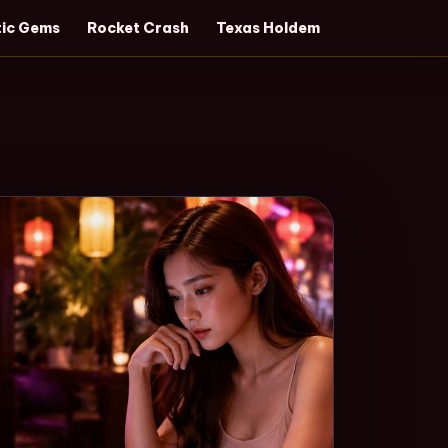
tic Gems
Rocket Crash
Texas Holdem