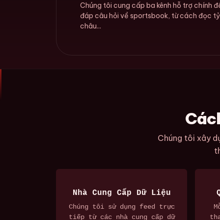
Chúng tôi cung cấp ba kênh hỗ trợ chính để
đáp câu hỏi về sportsbook, từ cách đọc tỷ
châu...
Cách
Chúng tôi xây dự
t
Nhà Cung Cấp Dữ Liệu
Chúng tôi sử dụng feed trực
M
tiếp từ các nhà cung cấp dữ
th