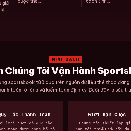
cược thể...
cách tính...
 giải
 lệ
MINH BẠCH
 Chúng Tôi Vận Hành Sport
ng sportsbook t88 dựa trên nguồn dữ liệu thể thao đáng t
hanh toán rõ ràng và kiểm toán định kỳ. Dưới đây là sáu trụ.
Quy Tắc Thanh Toán
Giới Hạn Cược
ỗi loại cược có quy tắc
Chúng tôi thiết lập gi
anh toán được công bố rõ
hạn tối thiểu và tối đa