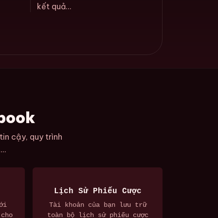
kết quả...
sbook
in cậy, quy trình
..
Lịch Sử Phiếu Cược
ới
Tài khoản của bạn lưu trữ
 cho
toàn bộ lịch sử phiếu cược