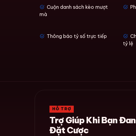
Cuộn danh sách kèo mượt
Ph
mà
Thông báo tỷ số trực tiếp
Ch
tỷ lệ
HỖ TRỢ
Trợ Giúp Khi Bạn Đa
Đặt Cược