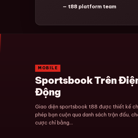
— t88 platform team
MOBILE
Sportsbook Trên Điện
Động
Giao diện sportsbook t88 được thiết kế c
phép bạn cuộn qua danh sách trận đấu, ch
cược chỉ bằng...