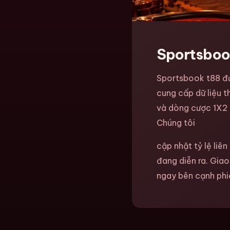
Sportsboo
Sportsbook t88 đư
cung cấp dữ liệu t
và dòng cược 1X2 
Chúng tôi
cập nhật tỷ lệ liê
đang diễn ra. Giao 
ngay bên cạnh phi