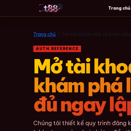
Trang chủ
t88
Trang chủ
Mở tài khoản t88 và khám phá
AUTH REFERENCE
Mở tài kho
khám phá 
đủ ngay lậ
Chúng tôi thiết kế quy trình đăng