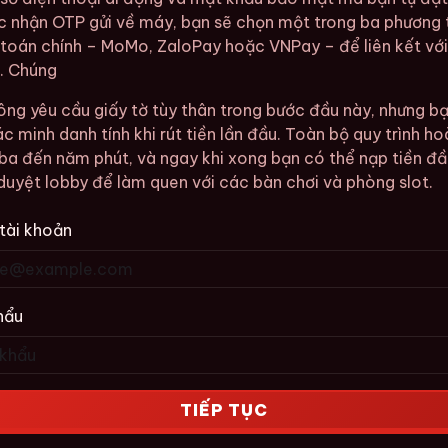
ác nhận OTP gửi về máy, bạn sẽ chọn một trong ba phương 
toán chính – MoMo, ZaloPay hoặc VNPay – để liên kết với
. Chúng
ông yêu cầu giấy tờ tùy thân trong bước đầu này, nhưng bạ
c minh danh tính khi rút tiền lần đầu. Toàn bộ quy trình ho
ba đến năm phút, và ngay khi xong bạn có thể nạp tiền đầ
uyệt lobby để làm quen với các bàn chơi và phòng slot.
tài khoản
hẩu
TIẾP TỤC