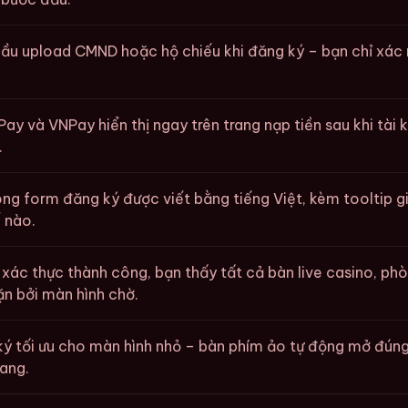
ầu upload CMND hoặc hộ chiếu khi đăng ký – bạn chỉ xác mi
y và VNPay hiển thị ngay trên trang nạp tiền sau khi tài k
.
ong form đăng ký được viết bằng tiếng Việt, kèm tooltip g
ế nào.
 xác thực thành công, bạn thấy tất cả bàn live casino, p
ặn bởi màn hình chờ.
ý tối ưu cho màn hình nhỏ – bàn phím ảo tự động mở đúng
ang.