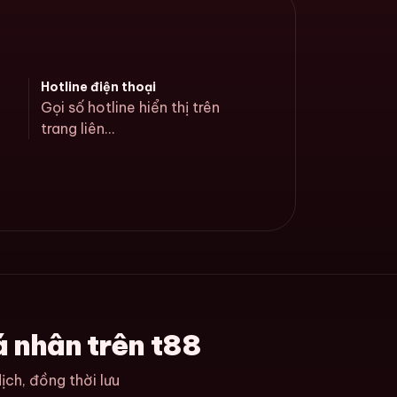
Hotline điện thoại
ề
Gọi số hotline hiển thị trên
trang liên...
á nhân trên t88
ch, đồng thời lưu