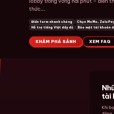
lobby trong vòng hai phút – điền t
thức...
Điền form nhanh chóng
Chọn MoMo, ZaloPa
Hỗ trợ tiếng Việt đầy đủ
Bảo mật tài khoản đ
KHÁM PHÁ SẢNH
XEM FAQ
Nhữ
tài
Khi bạ
động, 