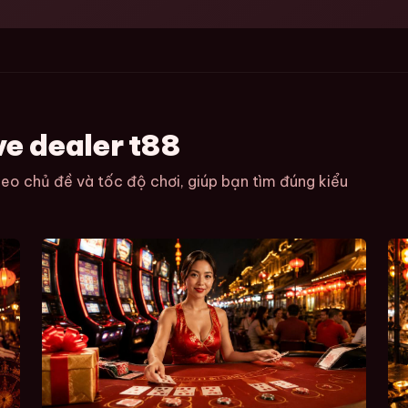
ve dealer t88
heo chủ đề và tốc độ chơi, giúp bạn tìm đúng kiểu