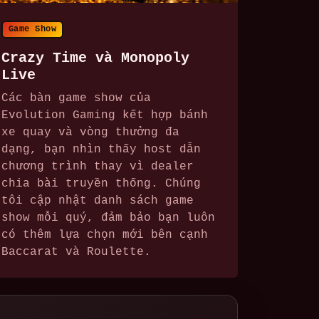
Game Show
Crazy Time và Monopoly
Live
Các bàn game show của
Evolution Gaming kết hợp bánh
xe quay và vòng thưởng đa
dạng, bạn nhìn thấy host dẫn
chương trình thay vì dealer
chia bài truyền thống. Chúng
tôi cập nhật danh sách game
show mỗi quý, đảm bảo bạn luôn
có thêm lựa chọn mới bên cạnh
Baccarat và Roulette.