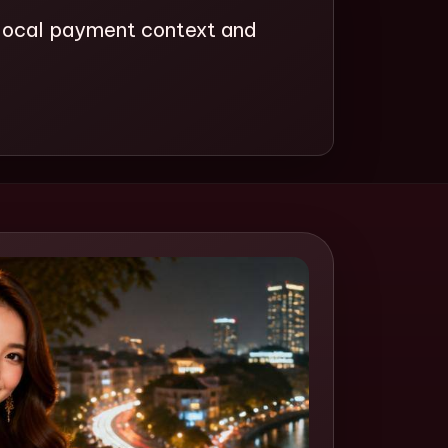
r local payment context and