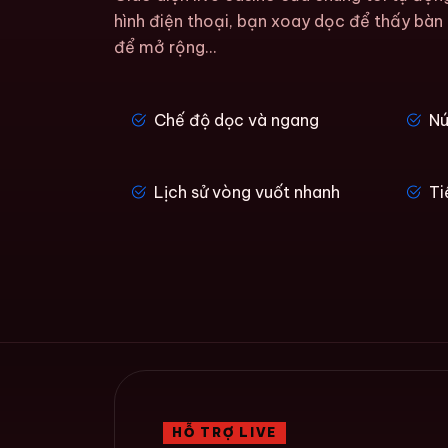
hình điện thoại, bạn xoay dọc để thấy bà
để mở rộng...
Chế độ dọc và ngang
Nú
Lịch sử vòng vuốt nhanh
Ti
HỖ TRỢ LIVE