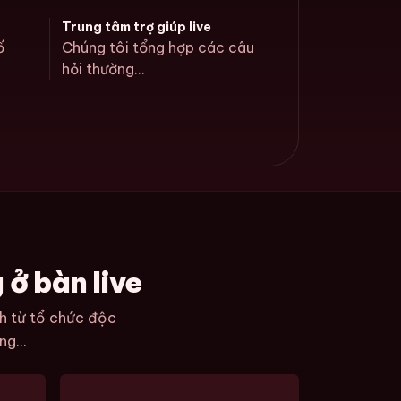
Trung tâm trợ giúp live
ố
Chúng tôi tổng hợp các câu
hỏi thường...
ở bàn live
nh từ tổ chức độc
g...