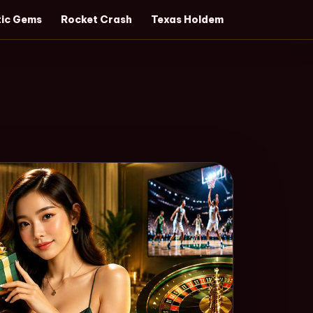
tic Gems
Rocket Crash
Texas Holdem