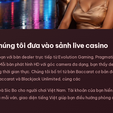
húng tôi đưa vào sảnh live casino
bạn với bàn dealer trực tiếp từ Evolution Gaming, Pragmati
Mỗi bàn phát hình HD với góc camera đa dạng, bạn thấy dea
 thời gian thực. Chúng tôi bố trí từ bàn Baccarat cơ bản đ
accarat và Blackjack Unlimited, cùng các
à Sic Bo cho người chơi Việt Nam. Tài khoản của bạn hiển t
 mỗi ván, giao diện tiếng Việt giúp bạn điều hướng phòng